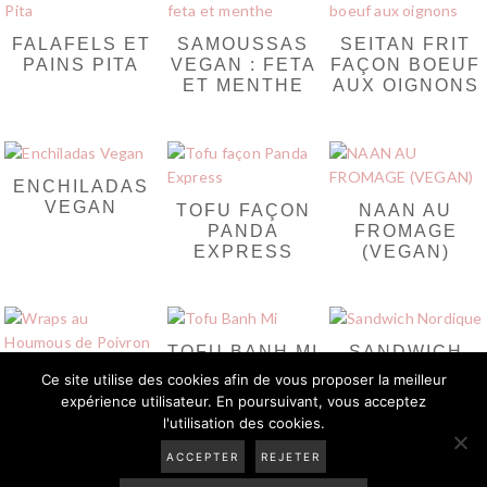
FALAFELS ET
SAMOUSSAS
SEITAN FRIT
PAINS PITA
VEGAN : FETA
FAÇON BOEUF
ET MENTHE
AUX OIGNONS
ENCHILADAS
VEGAN
TOFU FAÇON
NAAN AU
PANDA
FROMAGE
EXPRESS
(VEGAN)
TOFU BANH MI
SANDWICH
NORDIQUE
WRAPS AU
Ce site utilise des cookies afin de vous proposer la meilleur
HOUMOUS DE
expérience utilisateur. En poursuivant, vous acceptez
POIVRON
l'utilisation des cookies.
ACCEPTER
REJETER