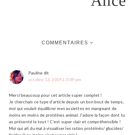
Alice
INTERACTIONS
COMMENTAIRES
DU
LECTEUR
Pauline
dit
octobre 13, 2019 à 3:09 pm
Merci beaucoup pour cet article super complet !
Je cherchais ce type d’article depuis un bon bout de temps,
moi qui voulait équilibrer mes assiettes en mangeant de
moins en moins de protéines animal. J’adore la façon dont tu
as présenté le tout ! C’est super clair et compréhensible !
Moi qui ait du mal à visualiser les ratios protéinés/ glucides/
lipides là au moins c’est super clair !