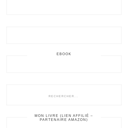
BARRE
LATÉRALE
PRINCIPALE
EBOOK
rechercher...
MON LIVRE (LIEN AFFILIÉ –
PARTENAIRE AMAZON)