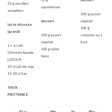
50 g myrtilles
superlevure
surgelées
100 g yaourt
dessert
végétal
latte chicorée
100 g
(grand)
100 g yaourt
compote ou 1
végétal
fruit
1 c. à café
100 g raisin
Chicorée liquide
blanc
LEROUX
20 cl Lait de soja
15-20 cl Eau
TAUX
PROTÉINES
32 g
38g
2g
25g