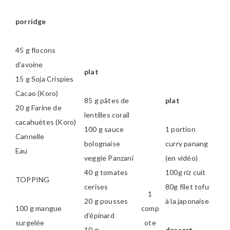
porridge
45 g flocons
d’avoine
plat
15 g Soja Crispies
Cacao (Koro)
85 g pâtes de
plat
20 g Farine de
lentilles corail
cacahuètes (Koro)
100 g sauce
1 portion
Cannelle
bolognaise
curry panang
Eau
veggie Panzani
(en vidéo)
40 g tomates
100g riz cuit
TOPPING
cerises
80g filet tofu
1
20 g pousses
à la japonaise
100 g mangue
comp
d’épinard
surgelée
ote
10 g
dessert