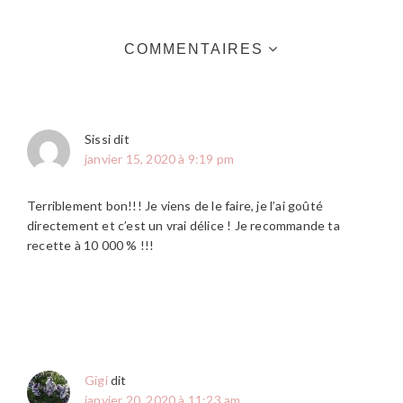
INTERACTIONS
COMMENTAIRES
DU
LECTEUR
Sissi
dit
janvier 15, 2020 à 9:19 pm
Terriblement bon!!! Je viens de le faire, je l’ai goûté
directement et c’est un vrai délice ! Je recommande ta
recette à 10 000 % !!!
Gigi
dit
janvier 20, 2020 à 11:23 am