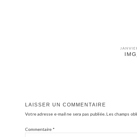
JANVIE
IMG
INTERACTIONS
DU
LAISSER UN COMMENTAIRE
LECTEUR
Votre adresse e-mail ne sera pas publiée.
Les champs obl
Commentaire
*