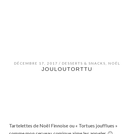
DÉCEMBRE 17, 2017
/
DESSERTS & SNACKS
,
NOËL
JOULOUTORTTU
Tartelettes de Noël Finnoise ou « Tortues joufflues »
comme mon cerveau comique aime les appeler.
🙂