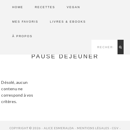
Passer
Passer
HOME
RECETTES
VEGAN
à
au
Alice Esmeralda
la
contenu
navigation
principal
MES FAVORIS
LIVRES & EBOOKS
HEALTHY & VEGAN LIFESTYLE
principale
NAV
À PROPOS
rechercher...
SOCIAL
MENU
PAUSE DÉJEUNER
Désolé, aucun
contenu ne
correspond à vos
critères.
COPYRIGHT © 2026 · ALICE ESMERALDA ·
MENTIONS LÉGALES
-
CGV
-